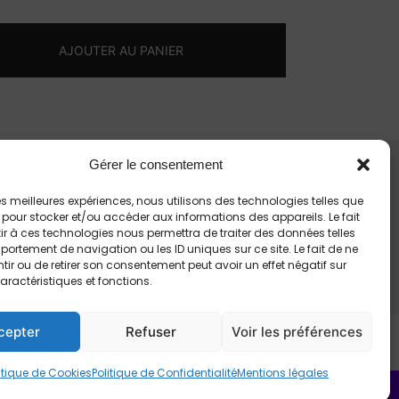
AJOUTER AU PANIER
Gérer le consentement
Contactez-nous
 les meilleures expériences, nous utilisons des technologies telles que
 pour stocker et/ou accéder aux informations des appareils. Le fait
r à ces technologies nous permettra de traiter des données telles
ortement de navigation ou les ID uniques sur ce site. Le fait de ne
ir ou de retirer son consentement peut avoir un effet négatif sur
aractéristiques et fonctions.
cepter
Refuser
Voir les préférences
itique de Cookies
Politique de Confidentialité
Mentions légales