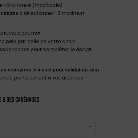
e : Gris foncé (modifiable)
à sélectionner : 3 maximum
ondaires
ion, vous pourrez :
ncipale par celle de votre choix
rs secondaires pour compléter le design
, afin
us envoyons le visuel pour validation
ponde parfaitement à vos attentes !
e & des carénages