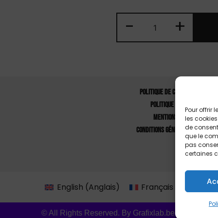
-
+
Politique de Confidentialité
Politique de Cookies
Pour offrir
Mentions Légales
les cookies
de consenti
Conditions Générales de Vente
que le comp
pas consent
certaines c
Ac
English
(
Anglais
)
Français
Pol
© All Rights Reserved. By Grafixlab.be.