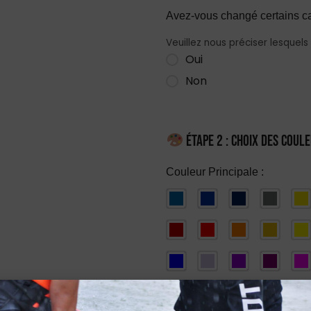
Avez-vous changé certains c
Veuillez nous préciser lesquels 
Oui
Non
Étape 2 : Choix des coul
Couleur Principale :
Couleur(s) Secondaire(s) :