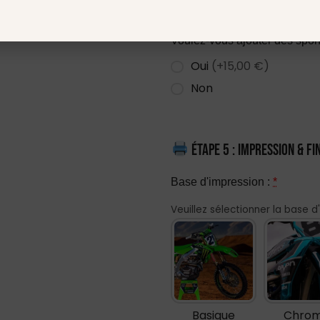
Étape 4 : Ajoutez vos sp
Voulez-vous ajouter des spon
Oui
(+15,00 €)
Non
Étape 5 : Impression & fi
Base d'impression :
*
Veuillez sélectionner la base d
Basique
Chro