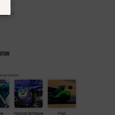
onsors
sors ?
*
nition
'impression.
me
Holographique
Fluo