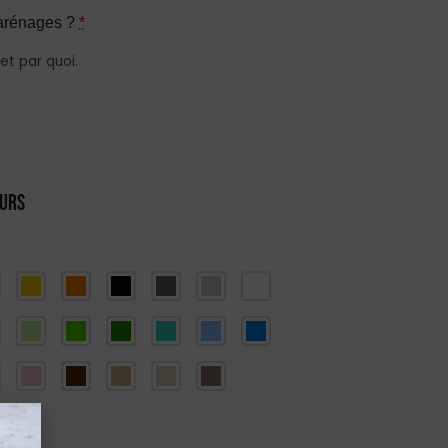
arénages ?
*
et par quoi.
eurs