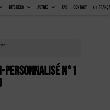
Kits Déco
Autres
FAQ
Contact
França
tez ?
i-personnalisé n°1
d