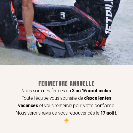
Veuillez sélectionner le nomb
design choisi.
✍️ Étape 3 : Personnalisati
FERMETURE ANNUELLE
Nous sommes fermés du
3 au 16 août inclus
.
Voulez-vous ajouter votre no
Toute l’équipe vous souhaite de
d’excellentes
Oui
(+15,00 €)
vacances
et vous remercie pour votre confiance.
Non
Nous serons ravis de vous retrouver dès le
17 août.